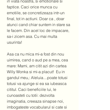
in viata noastra, si emotionale si 
faptice. Caci orice munca cu 
emotiile, se concretizeaza intr-un 
final, tot in actiuni. Doar ca , doar 
atunci cand chiar suntem in stare sa 
le facem. Din acel loc de impacare, 
sa-i zicem asa. Cu mai multa 
usurinta!  
Asa ca nu mica mi-a fost din nou 
uimirea, cand o aud pe a mea, cea 
mare: Mami, am citit azi din cartea 
Willy Wonka si mi-a placut!  Eu in 
gandul meu,: Aleluia....poate totusi 
totusi va ajunge si ea sa iubeasca 
cititul. Caci beneficiile lui, le 
cunoasteti cu totii: dezvolta 
imaginatia, creeaza sinapse noi, 
imbogateste vocabularul si cate si 