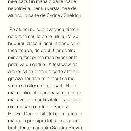
mi-a cazut in mana o carte foarte 
nepotrivita, pentru varsta mea de 
atunci,  o carte de Sydney Sheldon.
 Pe atunci nu supraveghea nimeni 
ce citesti sau la ce te uiti la TV. Se 
bucurau daca ii lasai in pace sa-si 
faca treaba, de adulti! Iar pentru 
mine a fost prima mea experienta 
pozitiva cu cartile...A fost wow ca 
am reusit sa termin o carte atat de 
groaza. Iar asta m-a facut sa mai 
vreau sa citesc si alte carti. N-am 
mai continuat in aceeasi nota, n-am 
mai avut apoi cutiozitatea sa citesc 
nici macar o carte de Sandra 
Brown. Dar am citit tot ce-mi pica in 
mana. In principiu tot ce aveam in 
biblioteca, mai putin Sandra Brown. 