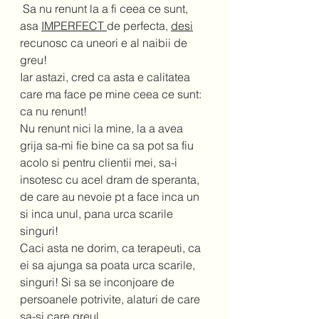
 Sa nu renunt la a fi ceea ce sunt, 
asa 
IMPERFECT 
de perfecta, 
desi
recunosc ca uneori e al naibii de 
greu! 
Iar astazi, cred ca asta e calitatea 
care ma face pe mine ceea ce sunt: 
ca nu renunt! 
Nu renunt nici la mine, la a avea 
grija sa-mi fie bine ca sa pot sa fiu 
acolo si pentru clientii mei, sa-i 
insotesc cu acel dram de speranta, 
de care au nevoie pt a face inca un 
si inca unul, pana urca scarile 
singuri! 
Caci asta ne dorim, ca terapeuti, ca 
ei sa ajunga sa poata urca scarile, 
singuri! Si sa se inconjoare de 
persoanele potrivite, alaturi de care 
sa-si care greul. 