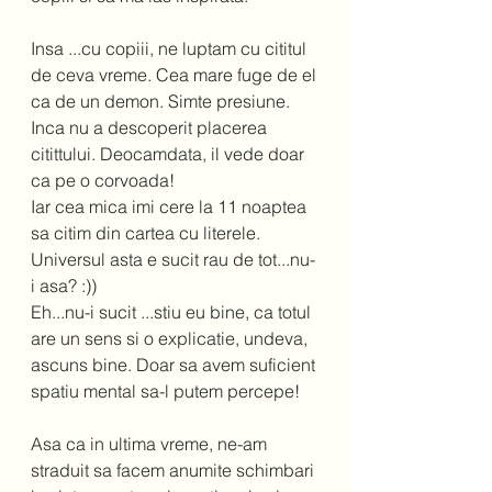
Insa ...cu copiii, ne luptam cu cititul 
de ceva vreme. Cea mare fuge de el 
ca de un demon. Simte presiune. 
Inca nu a descoperit placerea 
citittului. Deocamdata, il vede doar 
ca pe o corvoada!  
Iar cea mica imi cere la 11 noaptea 
sa citim din cartea cu literele. 
Universul asta e sucit rau de tot...nu-
i asa? :)) 
Eh...nu-i sucit ...stiu eu bine, ca totul 
are un sens si o explicatie, undeva, 
ascuns bine. Doar sa avem suficient 
spatiu mental sa-l putem percepe!  
Asa ca in ultima vreme, ne-am 
straduit sa facem anumite schimbari 