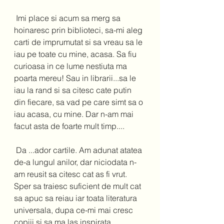
 Imi place si acum sa merg sa 
hoinaresc prin biblioteci, sa-mi aleg 
carti de imprumutat si sa vreau sa le 
iau pe toate cu mine, acasa. Sa fiu 
curioasa in ce lume nestiuta ma 
poarta mereu! Sau in librarii...sa le 
iau la rand si sa citesc cate putin 
din fiecare, sa vad pe care simt sa o 
iau acasa, cu mine. Dar n-am mai 
facut asta de foarte mult timp....
 Da ...ador cartile. Am adunat atatea 
de-a lungul anilor, dar niciodata n-
am reusit sa citesc cat as fi vrut. 
Sper sa traiesc suficient de mult cat 
sa apuc sa reiau iar toata literatura 
universala, dupa ce-mi mai cresc 
copiii si sa ma las inspirata. 