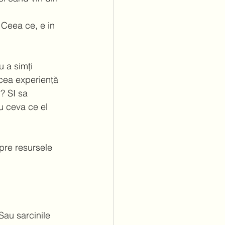
 Ceea ce, e in 
 a simți 
 acea experiență 
? SI sa 
u ceva ce el 
pre resursele 
Sau sarcinile 