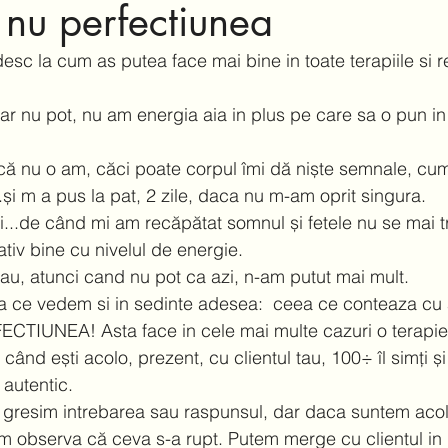
 nu perfectiunea
esc la cum as putea face mai bine in toate terapiile si rel
hiar nu pot, nu am energia aia in plus pe care sa o pun i
t că nu o am, căci poate corpul îmi dă niște semnale, cum
și m a pus la pat, 2 zile, daca nu m-am oprit singura.  
i...de când mi am recăpătat somnul și fetele nu se mai 
ativ bine cu nivelul de energie.  
au, atunci cand nu pot ca azi, n-am putut mai mult. 
va ce vedem si in sedinte adesea:  ceea ce conteaza cu 
TIUNEA! Asta face in cele mai multe cazuri o terapie 
când ești acolo, prezent, cu clientul tau, 100÷ îl simți și p
 autentic.  
a gresim intrebarea sau raspunsul, dar daca suntem aco
 observa că ceva s-a rupt. Putem merge cu clientul in rit