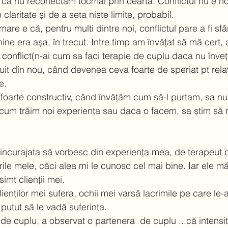
că nu reconectam tocmai prin cearta. Conflictul nu e noci
 claritate și de a seta niste limite, probabil.  
are e că, pentru multi dintre noi, conflictul pare a fi sfârș
ine era așa, în trecut. Intre timp am învățat să mă cert, 
 conflict(n-ai cum sa faci terapie de cuplu daca nu înveți 
 uit din nou, când devenea ceva foarte de speriat pt rela
.  
a foarte constructiv, când învățăm cum să-l purtam, sa n
cum trăim noi experiența sau daca o facem, sa știm să 
 incurajata să vorbesc din experiența mea, de terapeut c
ile mele, căci alea mi le cunosc cel mai bine. Iar ele mă
imt clienții mei.  
lienților mei sufera, ochii mei varsă lacrimile pe care le-ar
i putut să le vadă suferința.  
e de cuplu, a observat o partenera  de cuplu ...că intensit