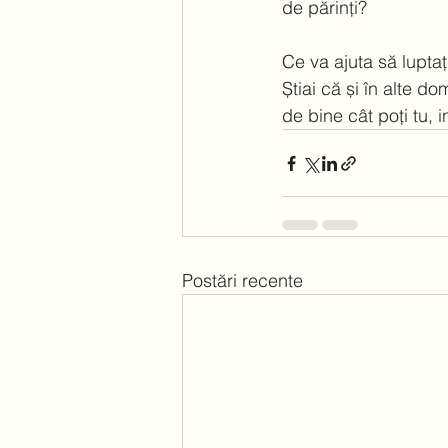
de părinți?  
Ce va ajuta să luptaț
Știai că și în alte do
de bine cât poți tu, 
Postări recente