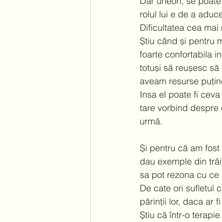
Dar uneori, se poate 
rolul lui e de a aduce
Dificultatea cea mai m
Știu când și pentru m
foarte confortabila in
totuși să reușesc să
aveam resurse puține
Insa el poate fi cev
tare vorbind despre 
urmă.  
Și pentru că am fost
dau exemple din trăir
sa pot rezona cu ce s
De cate ori sufletul c
părinții lor, daca ar f
Știu că într-o terapi