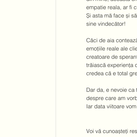
empatie reala, ar fi 
Și asta mă face și s
sine vindecător!  
Căci de aia contează
emoțiile reale ale cli
creatoare de speranță
trăiască experiența d
credea că e total greși
Dar da, e nevoie ca t
despre care am vorbit
Iar data viitoare vom
Voi vă cunoașteți res