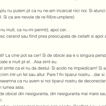
mplu nu putem pt ca nu ne-am incarcat nici noi. Si atunc
 Si ca are nevoie de re-fill(re-umplere) 
( nu mult, ca nu-mi permit), apoi cer… 
sc cerand sau fiind prea preocupata de ceilalti si apoi
t! La cine pot sa cer! Si de obicei aia e o singura pers
oate e mult pt el…Asa simt eu.  
el simte ca el nu da destul. Si acolo ne impiedicam! Si ap
nim intr-un fel sau altul. Pare f fin tiparul nostru…dar s
inseamna ca nu avem si noi tiparul nostru de deconectar
n lumea asta.  
 de obicei din nesiguranta, din nesiguranta mai mare sa
.  