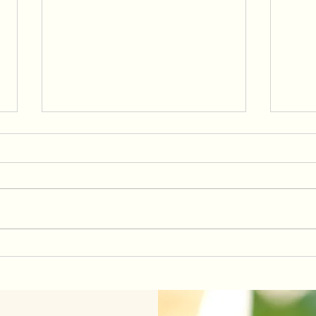
Cum a fost la "Unseen" cu
De c
Blandiana Horatiu
Indife
Ca si continuare a discutiei
sau a
incepute la Fundamental Fest,
lucru.
am continuat aseara cu un alt
intre
workshop ca si invitata a
atunc
Blandiana Horatiu. Desi mi-am
ai pu
zis ca de data asta voi ajunge
mai repede, in stilul me