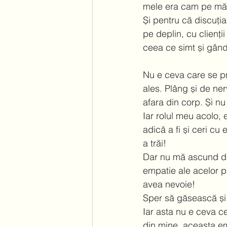
mele era cam pe măsur
Și pentru că discuția 
pe deplin, cu clienți
ceea ce simt și gând
Nu e ceva care se pra
ales. Plâng și de ner
afara din corp. Și nu
Iar rolul meu acolo, 
adică a fi și ceri cu 
a trăi!  
Dar nu mă ascund de 
empatie ale acelor p
avea nevoie!  
Sper să găsească și c
Iar asta nu e ceva c
din mine, aceasta emp