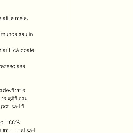
atiile mele.  
n munca sau in 
 ar fi că poate 
trezesc așa 
adevărat e 
reușită sau 
oți să-i fi 
lo, 100% 
mul lui si sa-i 