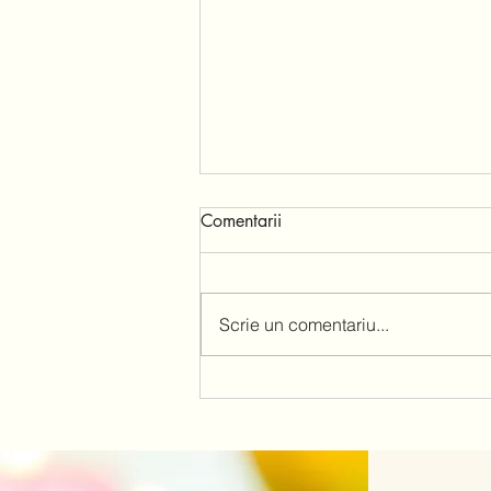
Intalnirea cu suferinta
Comentarii
Stau la capataiul unui bolnav
oncologic... Cata durere si cata
suferinta. Cat de sfasaietor pt
Scrie un comentariu...
apropiati sa-l auzi ca nu mai
poate. Si sa nu poata nimeni sa
faca nimic. Sa-si doreasca doar
sa i se cu