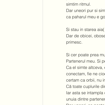
simtim ritmul.  
Dar uneori pur si si
ca paharul meu e gol.
Si stau in starea aia
Dar de obicei, obose
primesc. 
Si cer poate prea mul
Partenerul meu. Si p
Ca el simte altceva, 
conectam, fie ne cioc
certam ca orbii, nu 
Că toate cuplurile di
Iar asta se intampla
unuia dintre parteneri