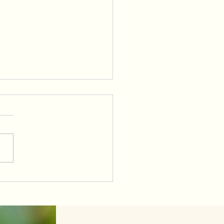
e facem sex?
rent cum ii zici...a face sec
 face dragoste....e acelasi
 Draga cititorule, oare te-ai
bat vreodata care-i scopul
i cand facem dragoste?? Ti-
s vreodata problema ca a f