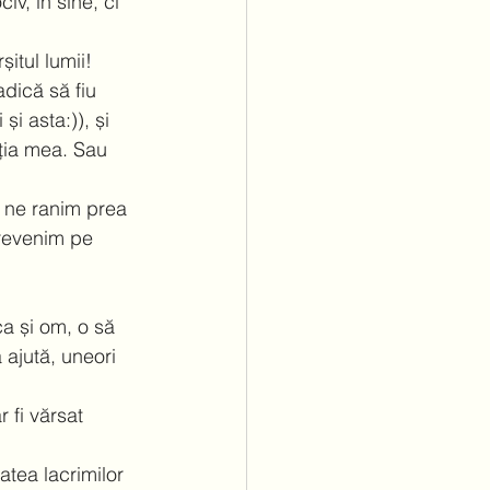
v, in sine, ci 
itul lumii!  
adică să fiu 
și asta:)), și 
ția mea. Sau 
u ne ranim prea 
revenim pe 
a și om, o să 
 ajută, uneori 
 fi vărsat 
atea lacrimilor 