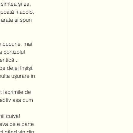
 simțea și ea.  
 poată fi acolo, 
 arata și spun 
e bucurie, mai 
 cortizolul 
ntică .. 
e de ei înșiși, 
multa ușurare in 
 lacrimile de 
pectiv așa cum 
ii cuiva!  
eva ce e parte 
ci când vin din 