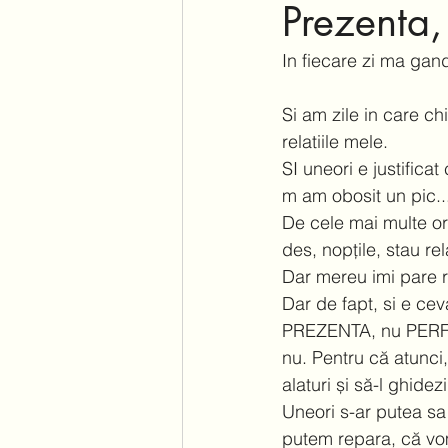
Prezenta,
In fiecare zi ma gand
Si am zile in care c
relatiile mele.  
SI uneori e justifica
m am obosit un pic...
De cele mai multe or
des, nopțile, stau rel
Dar mereu imi pare r
Dar de fapt, si e ce
PREZENTA, nu PERFEC
nu. Pentru că atunci, 
alaturi și să-l ghidezi
Uneori s-ar putea s
putem repara, că vom