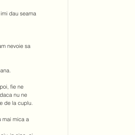
i imi dau seama 
 am nevoie sa 
oana. 
oi, fie ne 
i daca nu ne 
e de la cuplu. 
u mai mica a 