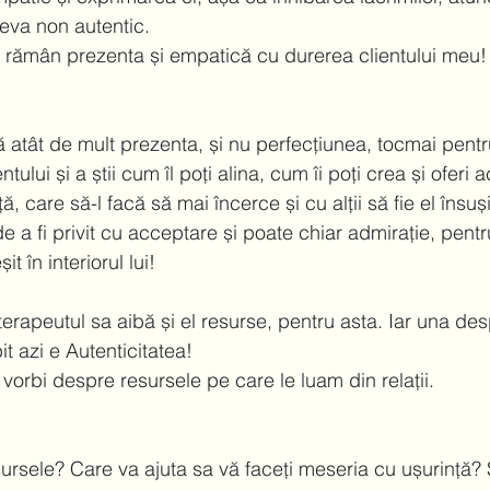
ceva non autentic.  
ă rămân prezenta și empatică cu durerea clientului meu!
 atât de mult prezenta, și nu perfecțiunea, tocmai pentru
entului și a știi cum îl poți alina, cum îi poți crea și oferi
, care să-l facă să mai încerce și cu alții să fie el însuși
e a fi privit cu acceptare și poate chiar admirație, pentr
t în interiorul lui!  
erapeutul sa aibă și el resurse, pentru asta. Iar una des
 azi e Autenticitatea!  
 vorbi despre resursele pe care le luam din relații.  
ursele? Care va ajuta sa vă faceți meseria cu ușurință? 