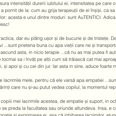
a intensității durerii iubitului ei, intensitatea pe care o
a pornit de la: cum au grija terapeuții de ei înșiși, ca sa
i lor: acesta e unul dintre moduri: sunt AuTENTICI. Adica
esc!  
ctica, dar eu plâng ușor și de bucurie și de tristețe. D
vi ...sunt prietena buna cu apa vieții care ne și transporta
 ascund asta, in nicio terapie ...că nu as mai putea fi aute
e tocmai sa i învăț pe alții cum să trăiască cat mai aproap
ei, și apoi și cu cei din jur. Iar asta in sine, aduce foarte 
lacrimile mele, pentru că ele varsă apa empatiei ...sunt
ărinți care nu și-au putut vedea copilul, la momentul re
opiii mei lacrimile acestea, de empatie și suport, in och
e se preda la facultatea sau oriunde altundeva. Insa, e c
atie și exprimarea ei, așa că inhibarea lacrimilor, atun