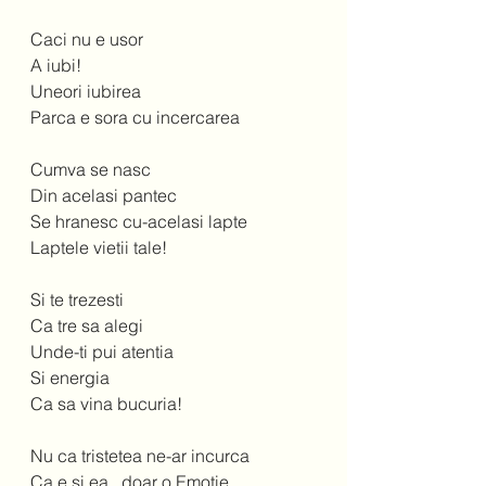
Caci nu e usor 
A iubi!  
Uneori iubirea 
Parca e sora cu incercarea 
Cumva se nasc 
Din acelasi pantec  
Se hranesc cu-acelasi lapte 
Laptele vietii tale!  
Si te trezesti 
Ca tre sa alegi 
Unde-ti pui atentia 
Si energia 
Ca sa vina bucuria! 
Nu ca tristetea ne-ar incurca 
Ca e si ea...doar o Emotie  