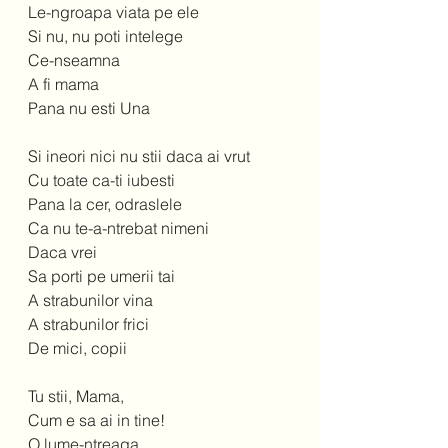
Le-ngroapa viata pe ele 
Si nu, nu poti intelege 
Ce-nseamna 
A fi mama 
Pana nu esti Una 
Si ineori nici nu stii daca ai vrut 
Cu toate ca-ti iubesti 
Pana la cer, odraslele 
Ca nu te-a-ntrebat nimeni 
Daca vrei 
Sa porti pe umerii tai 
A strabunilor vina 
A strabunilor frici 
De mici, copii 
Tu stii, Mama,  
Cum e sa ai in tine! 
O lume-ntreaga 