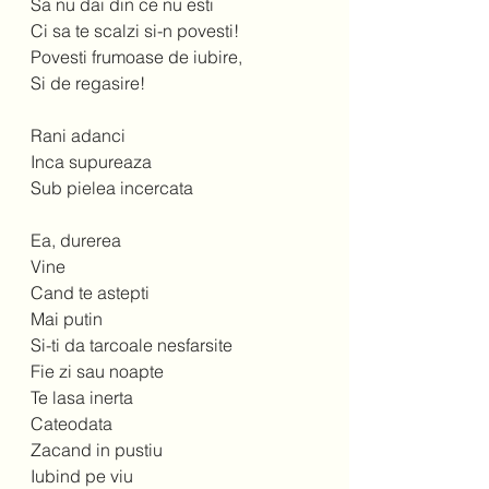
Sa nu dai din ce nu esti 
Ci sa te scalzi si-n povesti!  
Povesti frumoase de iubire, 
Si de regasire!  
Rani adanci 
Inca supureaza 
Sub pielea incercata 
Ea, durerea 
Vine 
Cand te astepti  
Mai putin 
Si-ti da tarcoale nesfarsite 
Fie zi sau noapte 
Te lasa inerta 
Cateodata 
Zacand in pustiu 
Iubind pe viu 