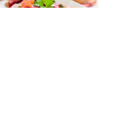
Autenticitate. Aceasta este prima si cea
Mai importanta lectie, pe care Adela mi-a
dat-o, prin exemplu.
A doua lectie este ca, daca stai in prezent
si esti atent la cei din jurul tau, la ce iti
spune instinctul, poti vedea prin oameni,
poti sa vezi dupa masca lor, poti sa le
atingi sufletul, sa le dai un spatiu unde sa
se simta in siguranta, sa se simta apreciati
si vazuti asa cum sunt ei, perfecti in
imperfectiunea lor.
Ma bucur enorm sa pot scrie aceste