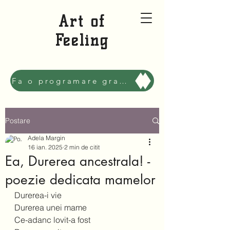
Art of
Feeling
Fa o programare gratuita sa ne cunoastem, Mai bine!
Postare
Adela Margin
16 ian. 2025
2 min de citit
Ea, Durerea ancestrala! -
poezie dedicata mamelor
Durerea-i vie 
Durerea unei mame 
Ce-adanc lovit-a fost 