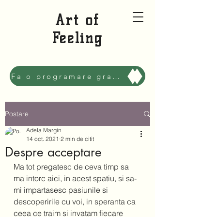
Art of
Feeling
Fa o programare gratuita sa ne cunoastem, Mai bine!
Postare
Adela Margin
14 oct. 2021
2 min de citit
Despre acceptare
Ma tot pregatesc de ceva timp sa 
ma intorc aici, in acest spatiu, si sa-
mi impartasesc pasiunile si 
descoperirile cu voi, in speranta ca 
ceea ce traim si invatam fiecare 