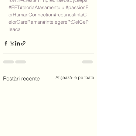
rowth
#crestemImpreuna
#babySteps
#EFT
#teoriaAtasamentului
#passionF
orHumanConnection
#recunostintaC
elorCareRaman
#intelegerePtCeiCeP
leaca
Afișează-le pe toate
Postări recente