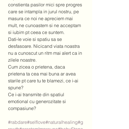
constienta pasilor mici spre progres 
care se intampla in jurul nostru, pe 
masura ce noi ne apreciem mai 
mult, ne cunoastem si ne acceptam 
si iubim pt ceea ce suntem. 
Dati-le voie si spatiu sa se 
desfasoare. Nicicand viata noastra 
nu a cunoscut un ritm mai alert ca in 
zilele noastre.
Cum zicea o prietena, daca 
prietena ta cea mai buna ar avea 
starile pt care tu te blamezi, ce i-ai 
spune?
Ce i-ai transmite din spatiul 
emotional cu generozitate si 
compasiune? 
#rabdare
#selflove
#naturalhealing
#g