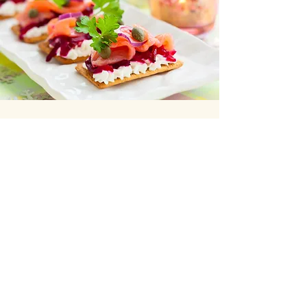
Autenticitate. Aceasta este prima si cea
Mai importanta lectie, pe care Adela mi-a
dat-o, prin exemplu.
A doua lectie este ca, daca stai in prezent
si esti atent la cei din jurul tau, la ce iti
spune instinctul, poti vedea prin oameni,
poti sa vezi dupa masca lor, poti sa le
atingi sufletul, sa le dai un spatiu unde sa
se simta in siguranta, sa se simta apreciati
si vazuti asa cum sunt ei, perfecti in
imperfectiunea lor.