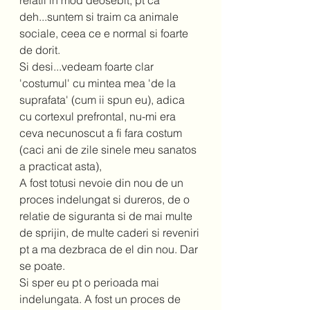
relatii in mod deosebit, pt ca 
deh...suntem si traim ca animale 
sociale, ceea ce e normal si foarte 
de dorit. 
Si desi...vedeam foarte clar 
'costumul' cu mintea mea 'de la 
suprafata' (cum ii spun eu), adica 
cu cortexul prefrontal, nu-mi era 
ceva necunoscut a fi fara costum 
(caci ani de zile sinele meu sanatos 
a practicat asta),
A fost totusi nevoie din nou de un 
proces indelungat si dureros, de o 
relatie de siguranta si de mai multe 
de sprijin, de multe caderi si reveniri 
pt a ma dezbraca de el din nou. Dar 
se poate. 
Si sper eu pt o perioada mai 
indelungata. A fost un proces de 