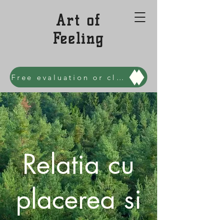
Art of
Feeling
Free evaluation or clarity session
Relatia cu
placerea si