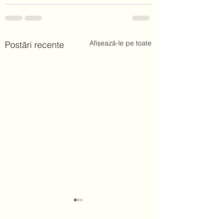
Afișează-le pe toate
Postări recente
Cum a fost la "Unseen"
De ce facem sex?