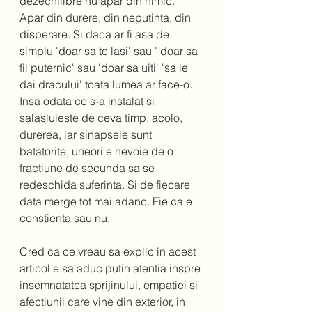
dezechilibre nu apar din nimic. 
Apar din durere, din neputinta, din 
disperare. Si daca ar fi asa de 
simplu 'doar sa te lasi' sau ' doar sa 
fii puternic' sau 'doar sa uiti' 'sa le 
dai dracului' toata lumea ar face-o. 
Insa odata ce s-a instalat si 
salasluieste de ceva timp, acolo, 
durerea, iar sinapsele sunt 
batatorite, uneori e nevoie de o 
fractiune de secunda sa se 
redeschida suferinta. Si de fiecare 
data merge tot mai adanc. Fie ca e 
constienta sau nu.  
Cred ca ce vreau sa explic in acest 
articol e sa aduc putin atentia inspre 
insemnatatea sprijinului, empatiei si 
afectiunii care vine din exterior, in 