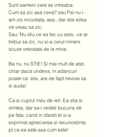
Sunt oameni care se intreaba:  
Cum sa zic asa ceva? sau Pai nu i-
am zis niciodata, asa...dar stie el/ea 
ce vreau sa zic.  
Sau: Nu stiu ce sa fac cu asta...ce ar 
trebui sa zic, nu si-a cerut nimeni 
scuze vreodata de la mine.  
Ba nu, nu STIE! Si mai mult de atat, 
chiar daca undeva, in adancuri 
poate ca  stie, are de fapt nevoie sa 
si auda!  
Ca si cuplul meu de ieri: Ea stia si 
simtea, dar sa-i vedeti bucuria de 
pe fata, cand in sfarsit el si-a 
exprimat aprecierea si recunostinta 
pt ca ea este asa cum este!  