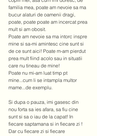
copiii mei, asa cum imi doresc, de 
familia mea, poate am nevoie sa ma 
bucur alaturi de oamenii dragi, 
poate, poate poate am incercat prea 
mult si am obosit.  
Poate am nevoie sa ma intorc inspre 
mine si sa-mi amintesc cine sunt si 
de ce sunt aici! Poate m-am pierdut 
prea mult fiind acolo sau in situatii 
care nu tineau de mine!  
Poate nu mi-am luat timp pt 
mine...cum li se intampla multor 
mame...de exemplu.  
Si dupa o pauza, imi gasesc din 
nou forta sa ies afara, sa fiu cine 
sunt si sa o iau de la capat! In 
fiecare saptamana si in fiecare zi ! 
Dar cu fiecare zi si fiecare 