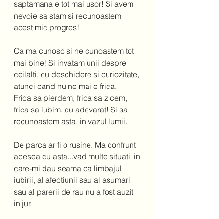
saptamana e tot mai usor! Si avem 
nevoie sa stam si recunoastem 
acest mic progres!  
Ca ma cunosc si ne cunoastem tot 
mai bine! Si invatam unii despre 
ceilalti, cu deschidere si curiozitate, 
atunci cand nu ne mai e frica.  
Frica sa pierdem, frica sa zicem, 
frica sa iubim, cu adevarat! Si sa 
recunoastem asta, in vazul lumii.  
De parca ar fi o rusine. Ma confrunt 
adesea cu asta...vad multe situatii in 
care-mi dau seama ca limbajul 
iubirii, al afectiunii sau al asumarii 
sau al parerii de rau nu a fost auzit 
in jur.  